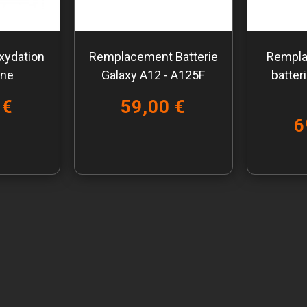
xydation
Remplacement Batterie
Rempla
one
Galaxy A12 - A125F
batter
 €
59,00 €
6