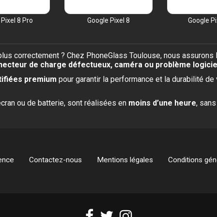
Pixel 8 Pro
Google Pixel 8
Google Pi
s correctement ? Chez PhoneGlass Toulouse, nous assurons la r
onnecteur de charge défectueux, caméra ou problème logicie
rtifiées premium
pour garantir la performance et la durabilité d
cran ou de batterie, sont réalisées en
moins d’une heure
, san
ence
Contactez-nous
Mentions légales
Conditions géné