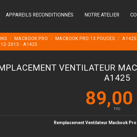
APPAREILS RECONDITIONNÉS
NOTRE ATELIER
CO
OKS
MACBOOK PRO
MACBOOK PRO 13 POUCES
A1425
2-2013 - A1425
MPLACEMENT VENTILATEUR MACB
A1425
89,00
TTC
Remplacement Ventilateur Macbook Pro 