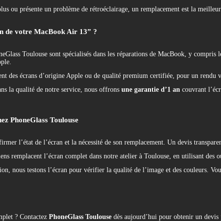
plus ou présente un problème de rétroéclairage, un remplacement est la meilleur
an de votre MacBook Air 13” ?
neGlass Toulouse sont spécialisés dans les réparations de MacBook, y compri
pple.
t des écrans d’origine Apple ou de qualité premium certifiée, pour un rendu vi
ns la qualité de notre service, nous offrons
une garantie d’1 an
couvrant l’écr
chez PhoneGlass Toulouse
firmer l’état de l’écran et la nécessité de son remplacement. Un devis transpare
ens remplacent l’écran complet dans notre atelier à Toulouse, en utilisant des out
tion, nous testons l’écran pour vérifier la qualité de l’image et des couleurs. Vo
mplet ? Contactez
PhoneGlass Toulouse
dès aujourd’hui pour obtenir un devis 