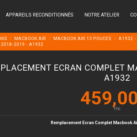
APPAREILS RECONDITIONNÉS
NOTRE ATELIER
CO
OKS
MACBOOK AIR
MACBOOK AIR 13 POUCES
A1932 -
018-2019 - A1932
PLACEMENT ECRAN COMPLET MAC
A1932
459,00
TTC
Remplacement Ecran Complet Macbook Air