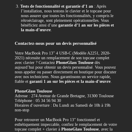
3.
Tests de fonctionnalité et garantie d’1 an
: Après
l’installation, nous testons le clavier et le topcase pour
nous assurer que toutes les fonctionnalités, y compris le
rétroéclairage, sont pleinement opérationnelles. Vous
bénéficiez ainsi d’une
garantie d’1 an sur les pièces et
la main-d’œuvre
.
Contactez-nous pour un devis personnalisé
Votre MacBook Pro 13” 4 USB-C (Modèle A2251, 2020-
2021) nécessite un remplacement de son topcase complet
avec clavier ? Contactez
PhoneGlass Toulouse
dès
aujourd’hui pour obtenir un devis personnalisé. Vous pouvez
nous appeler ou passer directement en boutique pour discuter
avec nos techniciens. Nous garantissons un service rapide,
fiable et
garanti 1 an sur les pièces et la main-d’œuvre
.
PhoneGlass Toulouse
Adresse : 274 Avenue de Grande Bretagne, 31300 Toulouse
Téléphone : 05 34 56 94 30
Horaires d’ouverture : Du Lundi au Samedi de 10h à 19h
non-stop
Pour retrouver un MacBook Pro 13” fonctionnel et
esthétiquement impeccable, confiez le remplacement de votre
topcase complet + clavier à
PhoneGlass Toulouse
, avec la