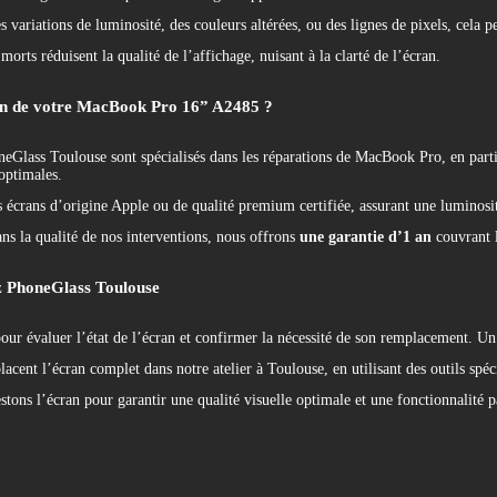
s variations de luminosité, des couleurs altérées, ou des lignes de pixels, cela 
orts réduisent la qualité de l’affichage, nuisant à la clarté de l’écran.
ran de votre MacBook Pro 16” A2485 ?
neGlass Toulouse sont spécialisés dans les réparations de MacBook Pro, en par
optimales.
 écrans d’origine Apple ou de qualité premium certifiée, assurant une luminosité
ns la qualité de nos interventions, nous offrons
une garantie d’1 an
couvrant l
z PhoneGlass Toulouse
r évaluer l’état de l’écran et confirmer la nécessité de son remplacement. Un 
acent l’écran complet dans notre atelier à Toulouse, en utilisant des outils spéci
estons l’écran pour garantir une qualité visuelle optimale et une fonctionnalité 