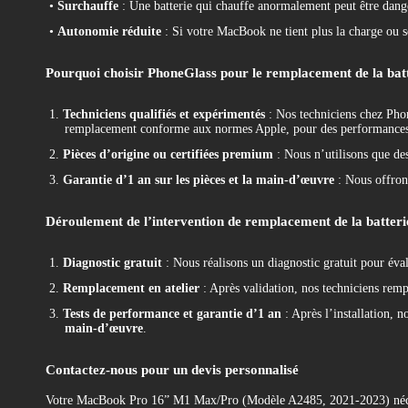
•
Surchauffe
: Une batterie qui chauffe anormalement peut être dange
•
Autonomie réduite
: Si votre MacBook ne tient plus la charge ou 
Pourquoi choisir PhoneGlass pour le remplacement de la ba
1.
Techniciens qualifiés et expérimentés
: Nos techniciens chez Pho
remplacement conforme aux normes Apple, pour des performances
2.
Pièces d’origine ou certifiées premium
: Nous n’utilisons que de
3.
Garantie d’1 an sur les pièces et la main-d’œuvre
: Nous offro
Déroulement de l’intervention de remplacement de la batter
1.
Diagnostic gratuit
: Nous réalisons un diagnostic gratuit pour éval
2.
Remplacement en atelier
: Après validation, nos techniciens rempla
3.
Tests de performance et garantie d’1 an
: Après l’installation, 
main-d’œuvre
.
Contactez-nous pour un devis personnalisé
Votre MacBook Pro 16” M1 Max/Pro (Modèle A2485, 2021-2023) néces