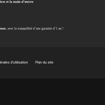
ièces et la main-d’œuvre
.
ouse
, avec la tranquillité d’une garantie d’1 an !
rales d'utilisation
Plan du site