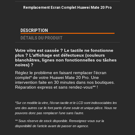
Remplacement Ecran Complet
Huawei Mate 20 Pro
DESCRIPTION
DÉTAILS DU PRODUIT
Votre vitre est cassée ? Le tactile ne fonctionne
plus ? L'affichage est défectueux (couleurs
blanchâtres, lignes non fonctionnelles ou tâches
noires) ?
Réglez le problème en faisant remplacer l'écran
complet* de votre Huawei Mate 20 Pro. Une
intervention faite en 30 minutes dans nos boutiques.
Réparation express et sans rendez-vous** !
*Sur ce modèle la vitre, l'écran tactile et le LCD sont indissociables les
uns des autres car ils font partis d'une seule et unique pièce. Nous ne
pouvons donc pas remplacer l'une sans l'autre.
** Sous réserve de stock disponible. Renseignez-vous sur la
disponibilité de l'article avant de passer en agence.
Référence
REMP-M20P-EC