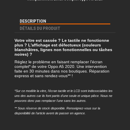
DESCRIPTION
DÉTAILS DU PRODUIT
Votre vitre est cassée ? Le tactile ne fonctionne
plus ? L'affichage est défectueux (couleurs
blanchâtres, lignes non fonctionnelles ou tâches
noires) ?
Réglez le problème en faisant remplacer l'écran
complet* de votre Oppo A5 2020. Une intervention
faite en 30 minutes dans nos boutiques. Réparation
express et sans rendez-vous** !
*Sur ce modèle la vitre, l'écran tactile et le LCD sont indissociables les
uns des autres car ils font partis d'une seule et unique pièce. Nous ne
pouvons donc pas remplacer l'une sans les autres.
** Sous réserve de stock disponible. Renseignez-vous sur la
disponibilité de l'article avent de passer en agence.
Référence
REMP-OA52020-EC