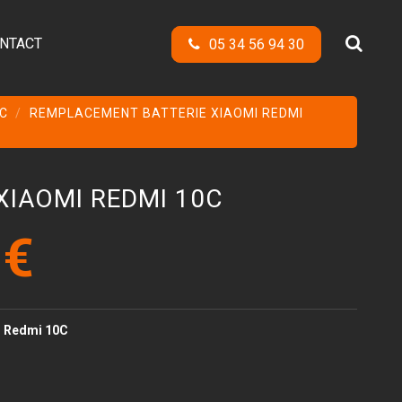
NTACT
05 34 56 94 30
0C
REMPLACEMENT BATTERIE XIAOMI REDMI
XIAOMI REDMI 10C
 €
i Redmi 10C