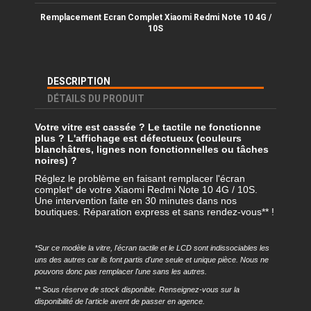
Remplacement Ecran Complet Xiaomi
Redmi Note 10 4G /
10S
DESCRIPTION
DÉTAILS DU PRODUIT
Votre vitre est cassée ? Le tactile ne fonctionne
plus ? L'affichage est défectueux (couleurs
blanchâtres, lignes non fonctionnelles ou tâches
noires) ?
Réglez le problème en faisant remplacer l'écran
complet* de votre Xiaomi Redmi Note 10 4G / 10S.
Une intervention faite en 30 minutes dans nos
boutiques. Réparation express et sans rendez-vous** !
*Sur ce modèle la vitre, l'écran tactile et le LCD sont indissociables les
uns des autres car ils font partis d'une seule et unique pièce. Nous ne
pouvons donc pas remplacer l'une sans les autres.
** Sous réserve de stock disponible. Renseignez-vous sur la
disponibilité de l'article avent de passer en agence.