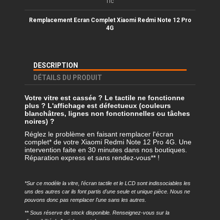
TTC
Remplacement Ecran Complet Xiaomi
Redmi Note 12 Pro
4G
DESCRIPTION
DÉTAILS DU PRODUIT
Votre vitre est cassée ? Le tactile ne fonctionne
plus ? L'affichage est défectueux (couleurs
blanchâtres, lignes non fonctionnelles ou tâches
noires) ?
Réglez le problème en faisant remplacer l'écran
complet* de votre Xiaomi Redmi Note 12 Pro 4G. Une
intervention faite en 30 minutes dans nos boutiques.
Réparation express et sans rendez-vous** !
*Sur ce modèle la vitre, l'écran tactile et le LCD sont indissociables les
uns des autres car ils font partis d'une seule et unique pièce. Nous ne
pouvons donc pas remplacer l'une sans les autres.
** Sous réserve de stock disponible. Renseignez-vous sur la