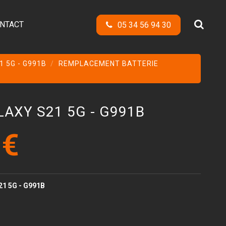
NTACT
05 34 56 94 30
1 5G - G991B
REMPLACEMENT BATTERIE
AXY S21 5G - G991B
 €
21 5G - G991B