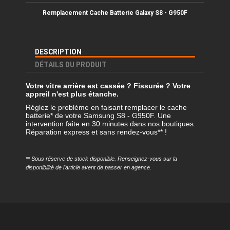
Remplacement Cache Batterie Galaxy
S8 - G950F
DESCRIPTION
DÉTAILS DU PRODUIT
Votre vitre arrière est cassée ? Fissurée ? Votre
appreil n'est plus étanche.
Réglez le problème en faisant remplacer le cache
batterie* de votre Samsung S8 - G950F. Une
intervention faite en 30 minutes dans nos boutiques.
Réparation express et sans rendez-vous** !
** Sous réserve de stock disponible. Renseignez-vous sur la
disponibilité de l'article avent de passer en agence.
Référence
REMP-G950F-CB